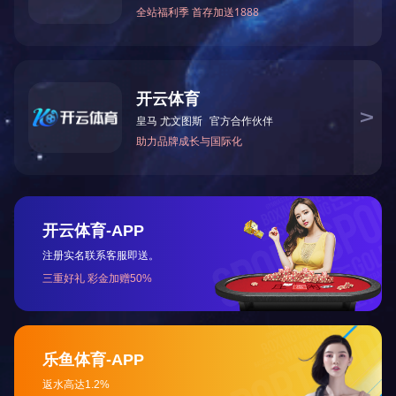
星空web版登录入口