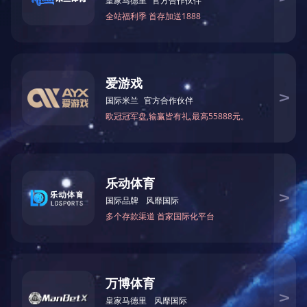
灰口铸铁
球墨铸铁
机械加工类
注塑、压铸、注胶等零配件
产品描述
其他