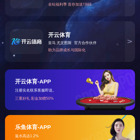
星空web版登录入口