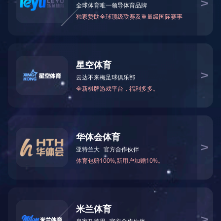
主页
>
产品中心
>
机械加工类
>
注塑、压铸、注胶等零配件
锻件类
锻圆类
锻台阶轴类
锻方坯类
精密铸造类